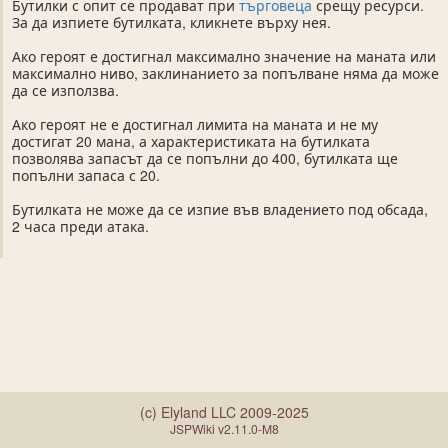
Бутилки с опит се продават при
търговеца
срещу ресурси.
За да изпиете бутилката, кликнете върху нея.
Ако героят е достигнал максимално значение на маната или
максимално ниво, заклинанието за попълване няма да може
да се използва.
Ако героят не е достигнал лимита на маната и не му
достигат 20 мана, а характеристиката на бутилката
позволява запасът да се попълни до 400, бутилката ще
попълни запаса с 20.
Бутилката не може да се изпие във владението под обсада,
2 часа преди атака.
(c) Elyland LLC 2009-2025
JSPWiki v2.11.0-M8