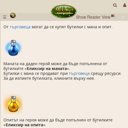
☰
Show Reader View
От
търговеца
могат да се купят бутилки с мана и опит.
Маната на даден герой може да бъде попълнена от
бутилките
«Еликсир на маната»
.
Бутилки с мана се продават при
търговеца
срещу ресурси.
За да изпиете бутилката, кликните върху нея.
Опитът на героя може да бъде попълнен от бутилките
«Еликсир на опита»
.