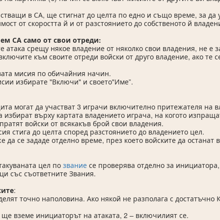
астващи в СА, ще стигнат до целта по едно и също време, за да
мост от скоростта й и от разстоянието до собственото й владен
ем СА само от свои отреди:
е атака срещу някое владение от няколко свои владения, не е
включите към своите отреди войски от друго владение, ако те с
ата мисия по обичайния начин.
исии избирате "Включи" и своето"Име”.
ита могат да участват 3 играчи включително притежателя на в
а избират върху картата владението играча, на когото изпраща
зпратят войски от всякакъв брой свои владения.
сия стига до целта според разстоянието до владението цел.
е да се зададе отделно време, през което войските да останат в
такуваната цел по
звание
се проверява отделно за инициатора,
и със съответните Звания.
сите
:
делят точно наполовина. Ако някой не разполага с достатъчно К
3 ще вземе инициаторът на атаката, 2 – включилият се.