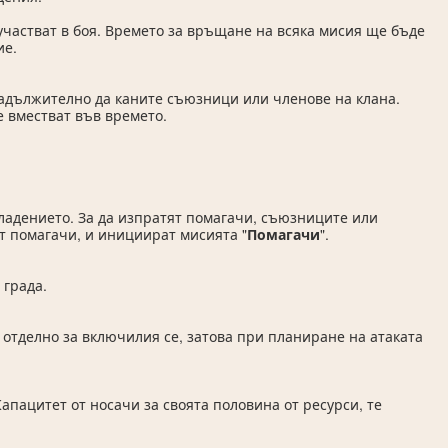
 участват в боя. Времето за връщане на всяка мисия ще бъде
ие.
 задължително да каните съюзници или членове на клана.
е вместват във времето.
ладението. За да изпратят помагачи, съюзниците или
т помагачи, и инициират мисията "
Помагачи
".
 града.
 отделно за включилия се, затова при планиране на атаката
апацитет от носачи за своята половина от ресурси, те