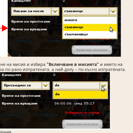
ане на мисия и избира
"Включване в мисията"
и името на
а по-рано изпратената, а най-долу – по-късно изпратената.
дения.