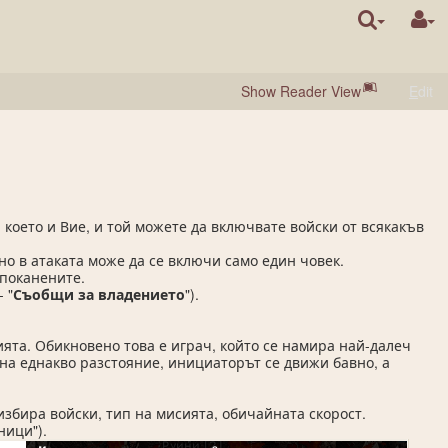
Show Reader View
E
dit
 което и Вие, и той можете да включвате войски от всякакъв
но в атаката може да се включи само един човек.
 поканените.
 "
Съобщи за владението
").
ята. Обикновено това е играч, който се намира най-далеч
а на еднакво разстояние, инициаторът се движи бавно, а
 избира войски, тип на мисията, обичайната скорост.
ници").