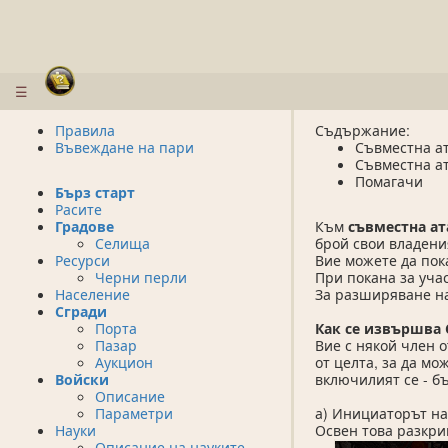
☰
Правила
Съдържание:
Въвеждане на пари
Съвместна ат
Съвместна ат
Помагачи
Бърз старт
Расите
Градове
Към
съвместна ат
Селища
брой свои владени
Ресурси
Вие можете да пок
Черни перли
При покана за уча
Население
За разширяване на
Сгради
Порта
Как се извършва 
Пазар
Вие с някой член 
Аукцион
от целта, за да мо
Войски
включилият се - б
Описание
Параметри
а) Инициаторът на
Науки
Освен това разкр
Описание на науките