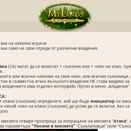
ака на няколко играчи
ака само на свои отреди от различни владения
ака
(СА) могат да се включат 1 съюзник или 1 член на клан, при
я.
аните или всички членове на своя клан, или всички съюзници, 
стие в съвместна атака външното владение НЕ става видимо за
 владението има отделен интерфейс (бутон в меню „владение” -
СА:
от клана (съюзник) определяте, кой ще бъде
инициатор
на миси
же някой член на клана (съюзник) да успее да се включи. Ако с
ързо
 мисията отваря прозореца за изпращане на мисията "
Атака
",
ива параметъра
"Покани в мисията"
"Съкклановци" (или "Съюз