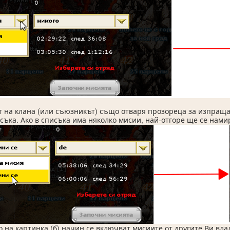
ът на клана (или съюзникът) също отваря прозореца за изпращ
съка. Ако в списъка има няколко мисии, най-отгоре ще се намир
о на картинка (б) начин се включват мисиите от другите Ви вла