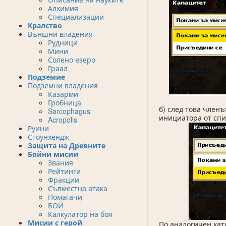
Алхимия
Специализации
Кралство
Външни владения
Рудници
Мини
Солено езеро
Граал
Подземие
Подземни владения
Казарми
Гробница
б) след това член
Sarcophagus
инициатора от спи
Acropolis
Руини
Стоунхендж
Защита на Древните
Бойни мисии
Звания
Рейтинги
Фракции
Съвместна атака
Помагачи
БОЙ
Калкулатор на боя
Мисии с герой
По аналогичен кат