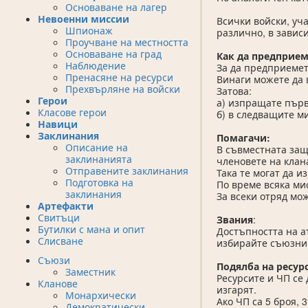
Основаване на лагер
Невоенни миссии
Всички войски, уч
Шпионаж
различно, в зависи
Проучване на местността
Основаване на град
Как да предприем
Наблюдение
За да предприемет
Пренасяне на ресурси
Винаги можете да 
Прехвърляне на войски
Затова:
Герои
а) изпращате първ
Класове герои
б) в следващите м
Навици
Заклинания
Помагачи:
Описание на
В съвместната защ
заклинанията
членовете на клан
Отправените заклинания
Така те могат да и
Подготовка на
По време всяка ми
заклинания
За всеки отряд мож
Артефакти
Свитъци
Звания
:
Бутилки с мана и опит
Достъпността на а
Слисване
избирайте съюзниц
Съюзи
Подялба на ресур
Заместник
Ресурсите и ЧП се 
Кланове
изгарят.
Монархически
Ако ЧП са 5 броя, 
Демократически