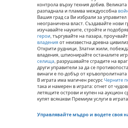
контрола върху техния добив. Великата
разпаднала и пламва междуособна
вой
Вашия град са Ви избрали за управител 
неограничена власт. Създавайте нови г
изучавайте науките, стройте и подобря
герои
, търгувайте на пазара, проучвай
владения
от неизвестна древна цивилиз
Открити рудници, Златни жили, побежд
владения, шпионирайте останалите игр
селища
, разрушавайте сградите на вра
други управители за да се противопоста
винаги е по-добър от кръвопролитната
В играта има магичен ресурс
Черните п
така и намерен в играта: отнет от чудо
летящите острови и купен на аукцион с
купят всякакви Премиум услуги в играта
Управлявайте мъдро и водете своя н