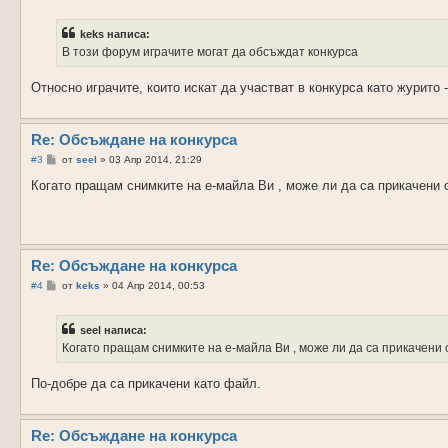
н
е
н
keks написа:
и
е
В този форум играчите могат да обсъждат конкурса
Относно играчите, които искат да участват в конкурса като журито
Re: Обсъждане на конкурса
М
#3
от
seel
»
03 Апр 2014, 21:29
н
е
Когато пращам снимките на е-майла Ви , може ли да са прикачени о
н
и
е
Re: Обсъждане на конкурса
М
#4
от
keks
»
04 Апр 2014, 00:53
н
е
н
seel написа:
и
е
Когато пращам снимките на е-майла Ви , може ли да са прикачени о
По-добре да са прикачени като файл.
Re: Обсъждане на конкурса