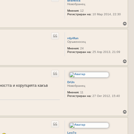
Brankica
т
е
Новобранец
о
т
е
Мнения:
12
Регистриран на:
10 Мар 2014, 22:30
с
е
в
В
н
ъ
а
р
ч
н
rdy4fun
а
е
Оръженосец
л
т
о
е
Мнения:
24
Регистриран на:
25 Апр 2013, 21:09
т
с
о
е
в
В
н
ъ
а
р
ч
н
а
е
л
т
DrUn
ността и корупцията какъв
Новобранец
о
е
т
с
Мнения:
11
о
е
Регистриран на:
27 Окт 2012, 15:40
в
н
а
ч
В
а
ъ
л
р
о
н
т
е
о
т
Leo7o