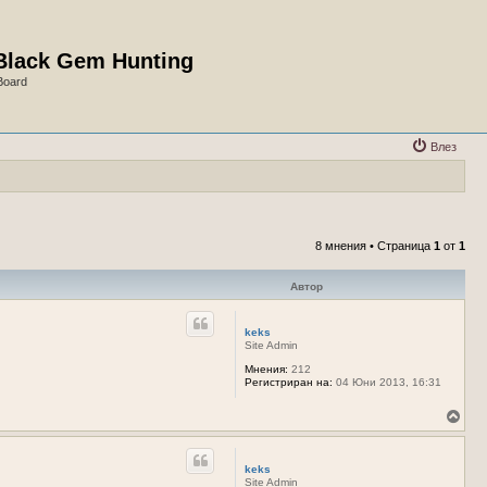
Black Gem Hunting
Board
Влез
8 мнения • Страница
1
от
1
Автор
keks
Site Admin
Мнения:
212
Регистриран на:
04 Юни 2013, 16:31
В
ъ
р
н
keks
е
Site Admin