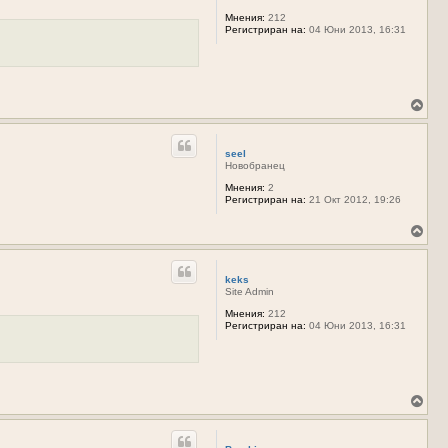
т
е
Мнения:
212
Регистриран на:
04 Юни 2013, 16:31
с
е
в
н
а
ч
В
а
ъ
л
р
о
н
seel
т
е
Новобранец
о
т
е
Мнения:
2
Регистриран на:
21 Окт 2012, 19:26
с
е
в
В
н
ъ
а
р
ч
н
keks
а
е
Site Admin
л
т
о
е
Мнения:
212
Регистриран на:
04 Юни 2013, 16:31
т
с
о
е
в
н
а
ч
В
а
ъ
л
р
о
н