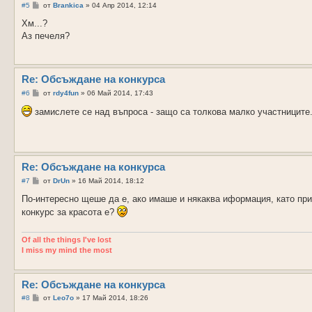
М
#5
от
Brankica
»
04 Апр 2014, 12:14
н
е
Хм...?
н
Аз печеля?
и
е
Re: Обсъждане на конкурса
М
#6
от
rdy4fun
»
06 Май 2014, 17:43
н
е
замислете се над въпроса - защо са толкова малко участниците...
н
и
е
Re: Обсъждане на конкурса
М
#7
от
DrUn
»
16 Май 2014, 18:12
н
е
По-интересно щеше да е, ако имаше и някаква иформация, като при
н
конкурс за красота е?
и
е
Of all the things I've lost
I miss my mind the most
Re: Обсъждане на конкурса
М
#8
от
Leo7o
»
17 Май 2014, 18:26
н