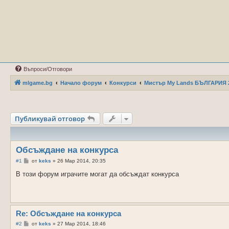
Въпроси/Отговори
mlgame.bg
Начало форум
Конкурси
Мистър Мy Lands БЪЛГАРИЯ 
Публикувай отговор
Обсъждане на конкурса
М
#1
от
keks
»
26 Мар 2014, 20:35
н
е
В този форум играчите могат да обсъждат конкурса
н
и
е
Re: Обсъждане на конкурса
М
#2
от
keks
»
27 Мар 2014, 18:46