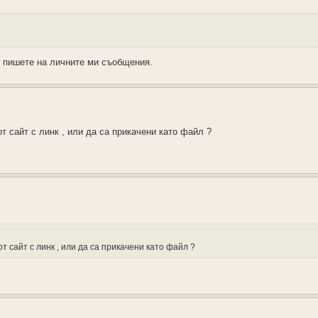
 - пишете на личните ми съобщения.
т сайт с линк , или да са прикачени като файл ?
т сайт с линк , или да са прикачени като файл ?