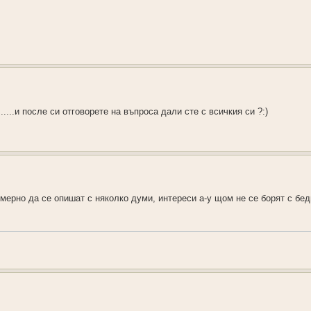
...и после си отговорете на въпроса дали сте с всичкия си ?:)
мерно да се опишат с няколко думи, интереси а-у щом не се борят с бед