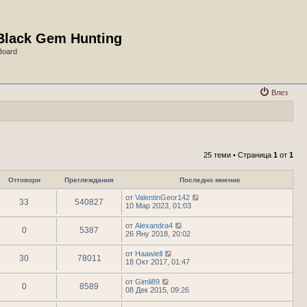
Black Gem Hunting
Board
Влез
25 теми • Страница
1
от
1
Отговори
Преглеждания
Последно мнение
от
ValentinGeor142
33
540827
10 Мар 2023, 01:03
от
Alexandra4
0
5387
26 Яну 2018, 20:02
от
Haawiell
30
78011
18 Окт 2017, 01:47
от
Gimli89
0
8589
08 Дек 2015, 09:26