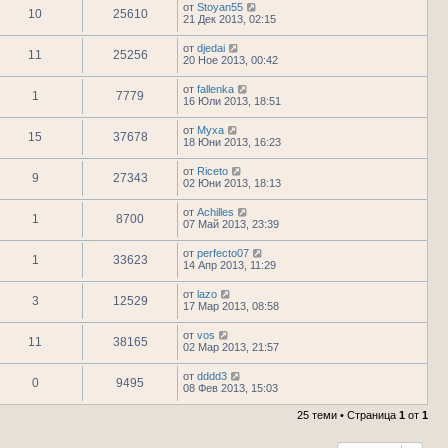
от
Stoyan55
10
25610
21 Дек 2013, 02:15
от
djedai
11
25256
20 Ное 2013, 00:42
от
fallenka
1
7779
16 Юли 2013, 18:51
от
Myxa
15
37678
18 Юни 2013, 16:23
от
Riceto
9
27343
02 Юни 2013, 18:13
от
Achilles
1
8700
07 Май 2013, 23:39
от
perfecto07
1
33623
14 Апр 2013, 11:29
от
lazo
3
12529
17 Мар 2013, 08:58
от
vos
11
38165
02 Мар 2013, 21:57
от
dddd3
0
9495
08 Фев 2013, 15:03
25 теми • Страница
1
от
1