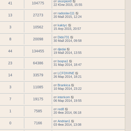
от
skorpion0
41
104775
22 Юли 2015, 15:55
от
radoslav111
13
27273
20 Май 2015, 12:24
от
kaktyc
3
10562
15 Апр 2015, 20:57
от
Dido731
8
20098
30 Май 2014, 09:58
от
djedai
44
134455
19 Май 2014, 13:55
от
boqna1
23
64386
31 Мар 2014, 18:47
от
LCFDIVINE
14
33579
26 Мар 2014, 18:21
от
Brankica
3
11085
10 Мар 2014, 23:22
от
interkom
7
19175
06 Мар 2014, 19:55
от
red8
1
7585
20 Фев 2014, 06:18
от
Andrian1
0
7166
03 Фев 2014, 13:08