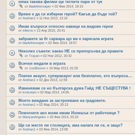
няма такива филми ще теглите пари от тук
от
bladethereaper
»
02 Фев 2014, 19:15
Време е да си изберем герой? Какъв да бъде той?
от
Andrian1
»
11 Ное 2013, 13:16
Имам въпроси относно навици на видове герои
от
infierno
»
13 Апр 2015, 20:41
забравете за бг сарвара що ви е харесала играта
от
bladethereaper
»
02 Фев 2014, 18:57
Няколко съвети: какво НЕ се препоръчва да правите
от
Trayan
»
02 Ное 2012, 20:32
Всички медали в играта
от
JustBooom
»
16 Мар 2013, 01:55
Платен акаунт, суперакаунт или безплатно, ето въпроса....
от
Andrian1
»
02 Дек 2013, 12:59
Извинявам се но българска дума Гайд :НЕ СЪЩЕСТУВА !
от
krokotam
»
02 Мар 2014, 14:05
Моето виждане за застрояване на градовете.
от
Andrian1
»
02 Мар 2014, 20:13
Помогнете ако може имам Излишък от работници ?
от
MariyanAngelov
»
20 Фев 2014, 03:10
Ще си местя ли столицата, ама налага ли се, и защо?
от
Andrian1
»
03 Фев 2014, 13:08