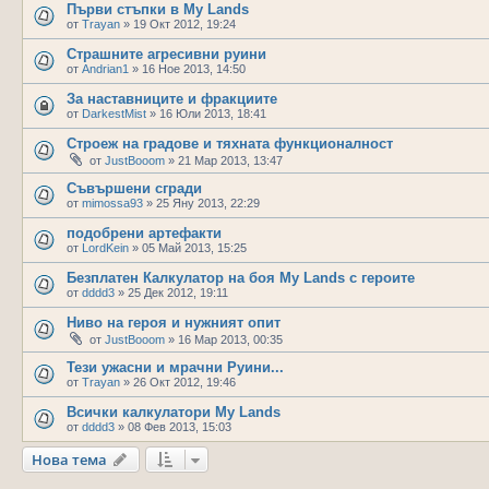
Първи стъпки в My Lands
от
Trayan
»
19 Окт 2012, 19:24
Страшните агресивни руини
от
Andrian1
»
16 Ное 2013, 14:50
За наставниците и фракциите
от
DarkestMist
»
16 Юли 2013, 18:41
Строеж на градове и тяхната функционалност
от
JustBooom
»
21 Мар 2013, 13:47
Съвършени сгради
от
mimossa93
»
25 Яну 2013, 22:29
подобрени артефакти
от
LordKein
»
05 Май 2013, 15:25
Безплатен Калкулатор на боя My Lands с героите
от
dddd3
»
25 Дек 2012, 19:11
Ниво на героя и нужният опит
от
JustBooom
»
16 Мар 2013, 00:35
Тези ужасни и мрачни Руини...
от
Trayan
»
26 Окт 2012, 19:46
Всички калкулатори My Lands
от
dddd3
»
08 Фев 2013, 15:03
Нова тема