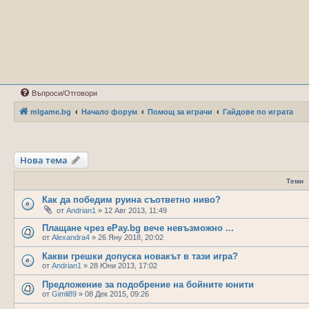
Въпроси/Отговори
mlgame.bg
Начало форум
Помощ за играчи
Гайдове по играта
Нова тема
Теми
Как да победим руина съответно ниво?
от
Andrian1
»
12 Авг 2013, 11:49
Плащане чрез ePay.bg вече невъзможно ...
от
Alexandra4
»
26 Яну 2018, 20:02
Какви грешки допуска новакът в тази игра?
от
Andrian1
»
28 Юни 2013, 17:02
Предложение за подобрение на бойните юнити
от
Gimli89
»
08 Дек 2015, 09:26