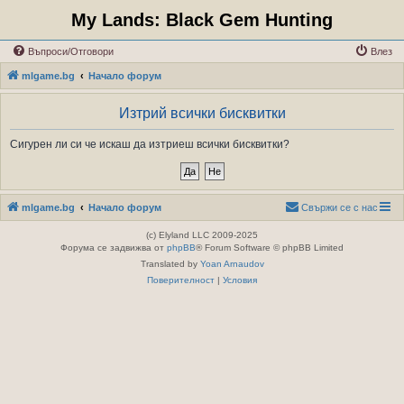
My Lands: Black Gem Hunting
Въпроси/Отговори
Влез
mlgame.bg
Начало форум
Изтрий всички бисквитки
Сигурен ли си че искаш да изтриеш всички бисквитки?
mlgame.bg
Начало форум
Свържи се с нас
(c) Elyland LLC 2009-2025
Форума се задвижва от
phpBB
® Forum Software © phpBB Limited
Translated by
Yoan Arnaudov
Поверителност
|
Условия