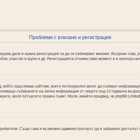
Проблеми с влизане и регистрация
рума дали е нужна регистрация за да се публикуват мнения. Въпреки това, 
йли, участие в групи и др. Регистрацията отнема само момент и е препоръчи
 в САЩ, който задължава сайтове, които потенциално могат да събират информа
ляващо събирането на лична информация от лицето под 13 годишна възраст. А
трирате, моля потърсете правен съвет. Моля, имайте предвид, че phpBB Limit
ребители. Също така е възможно администраторът да е забранил достъпът о