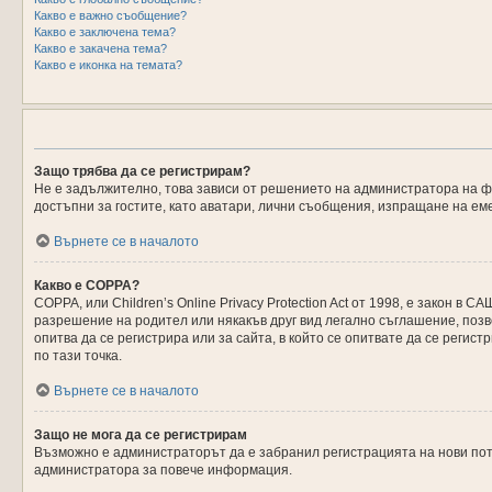
Какво е важно съобщение?
Какво е заключена тема?
Какво е закачена тема?
Какво е иконка на темата?
Защо трябва да се регистрирам?
Не е задължително, това зависи от решението на администратора на фо
достъпни за гостите, като аватари, лични съобщения, изпращане на еме
Върнете се в началото
Какво е COPPA?
COPPA, или Children’s Online Privacy Protection Act от 1998, е закон
разрешение на родител или някакъв друг вид легално съглашение, позво
опитва да се регистрира или за сайта, в който се опитвате да се регис
по тази точка.
Върнете се в началото
Защо не мога да се регистрирам
Възможно е администраторът да е забранил регистрацията на нови пот
администратора за повече информация.