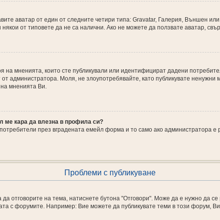
ите аватар от един от следните четири типа: Gravatar, Галерия, Външен или 
някои от типовете да не са налични. Ако не можете да ползвате аватар, свъ
броя на мненията, които сте публикували или идентифицират дадени потреби
т от администратора. Моля, не злоупотребявайте, като публикувате ненужни 
 на мненията Ви.
л ме кара да влезна в профила си?
потребители през вградената емейл форма и то само ако администратора е 
Проблеми с публикуване
 да отговорите на тема, натиснете бутона "Отговори". Може да е нужно да се
ата с форумите. Например: Вие можете да публикувате теми в този форум, Ви