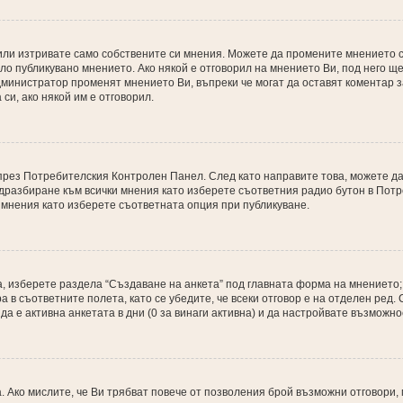
или изтривате само собствените си мнения. Можете да промените мнението с
ло публикувано мнението. Ако някой е отговорил на мнението Ви, под него ще
 администратор променят мнението Ви, въпреки че могат да оставят коментар 
си, ако някой им е отговорил.
 през Потребителския Контролен Панел. След като направите това, можете д
дразбиране към всички мнения като изберете съответния радио бутон в Потр
 мнения като изберете съответната опция при публикуване.
, изберете раздела “Създаване на анкета” под главната форма на мнението;
а в съответните полета, като се убедите, че всеки отговор е на отделен ред
о да е активна анкетата в дни (0 за винаги активна) и да настройвате възможн
 Ако мислите, че Ви трябват повече от позволения брой възможни отговори,