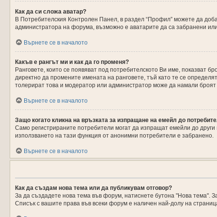
Как да си сложа аватар?
В Потребителския Контролен Панел, в раздел “Профил” можете да добав
администратора на форума, възможно е аватарите да са забранени или 
Върнете се в началото
Какъв е рангът ми и как да го променя?
Ранговете, които се появяват под потребителското Ви име, показват 
директно да промените имената на ранговете, тъй като те се определя
толерират това и модератор или администратор може да намали броят
Върнете се в началото
Защо когато кликна на връзката за изпращане на емейл до потребите
Само регистрираните потребители могат да изпращат емейли до други 
използването на тази функция от анонимни потребители е забранено.
Върнете се в началото
Как да създам нова тема или да публикувам отговор?
За да създадете нова тема във форум, натиснете бутона "Нова тема". За
Списък с вашите права във всеки форум е наличен най-долу на страниц