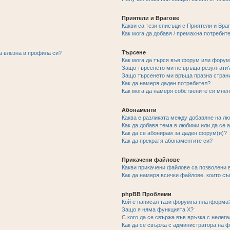
Приятели и Врагове
Какви са тези списъци с Приятели и Вра
Как мога да добавя / премахна потребит
Търсене
а влезна в профила си?
Как мога да търся във форум или фору
Защо търсенето ми не връща резултати
Защо търсенето ми връща празна стран
Как да намеря даден потребител?
Как мога да намеря собствените си мнен
Абонаменти
Каква е разликата между добавяне на л
Как да добавя тема в любими или да се 
Как да се абонирам за даден форум(и)?
Как да прекратя абонаментите си?
Прикачени файлове
Какви прикачени файлове са позволени 
Как да намеря всички файлове, които с
phpBB Проблеми
Кой е написал тази форумна платформа
Защо я няма функцията X?
С кого да се свържа във връзка с нелег
Как да се свържа с администратора на 