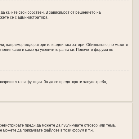
да качите свой собствен. В зависимост от решението на
ржете се с администратора.
тели, например модератори или администратори. Обикновено, не можете
мнения само и само да увеличите ранга си. Повечето форуми не
разрешил тази функция. За да се предотврати злоупотреба,
 регистрирате преди да можете да публикувате отговор или тема.
е можете да прикачвате файлове в този форум и т.н.