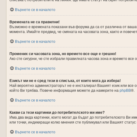
списъка с потребителите на линия. Ще имате статут на скрит потребите
Върнете се в началото
Времената не са правилни!
Възможно е времената показани във форума да са от различна от вашата
момента. Имайте предвид, че смяната на часовата зона, както и повечет
Върнете се в началото
Промених си часовата зона, но времето все още е грешно!
Ако сте сигурни, че сте избрали правилната часова зона и времето все
Върнете се в началото
Езикът ми не е сред тези в списъка, от които мога да избера!
Най вероятно администраторът не е инсталирал Вашият език или все о
който Ви трябва. Повече информация можете да намерите на
phpBB
®.
Върнете се в началото
Какви са тези картинки до потребителското ми име?
Има два вида картинки, които могат да бъдат до потребителското Ви им
или точки, индикиращи колко мнения сте публикувал или Вашият статус 
Върнете се в началото