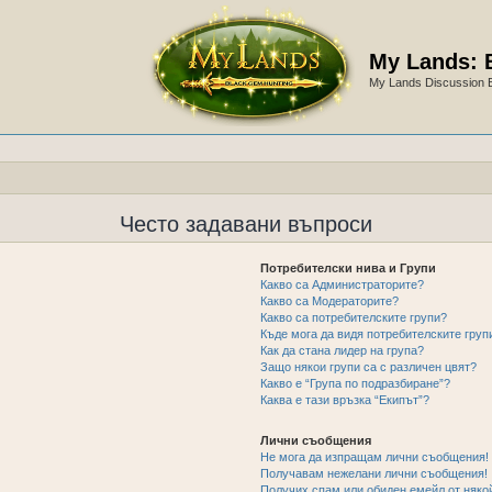
My Lands: 
My Lands Discussion 
Често задавани въпроси
Потребителски нива и Групи
Какво са Администраторите?
Какво са Модераторите?
Какво са потребителските групи?
Къде мога да видя потребителските груп
Как да стана лидер на група?
Защо някои групи са с различен цвят?
Какво е “Група по подразбиране”?
Каква е тази връзка “Екипът”?
Лични съобщения
Не мога да изпращам лични съобщения!
Получавам нежелани лични съобщения!
Получих спам или обиден емейл от някой