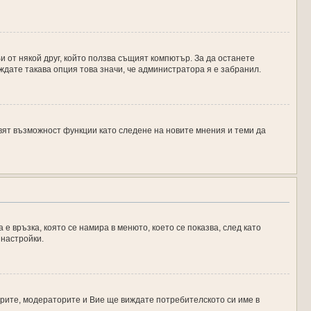
 от някой друг, който ползва същият компютър. За да останете
ждате такава опция това значи, че администратора я е забранил.
авят възможност функции като следене на новите мнения и теми да
 е връзка, която се намира в менюто, което се показва, след като
 настройки.
рите, модераторите и Вие ще виждате потребителското си име в