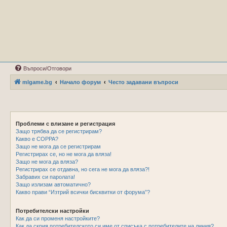
Въпроси/Отговори
mlgame.bg
Начало форум
Често задавани въпроси
Проблеми с влизане и регистрация
Защо трябва да се регистрирам?
Какво е COPPA?
Защо не мога да се регистрирам
Регистрирах се, но не мога да вляза!
Защо не мога да вляза?
Регистрирах се отдавна, но сега не мога да вляза?!
Забравих си паролата!
Защо излизам автоматично?
Какво прави “Изтрий всички бисквитки от форума”?
Потребителски настройки
Как да си променя настройките?
Как да скрия потребителското си име от списъка с потребителите на линия?