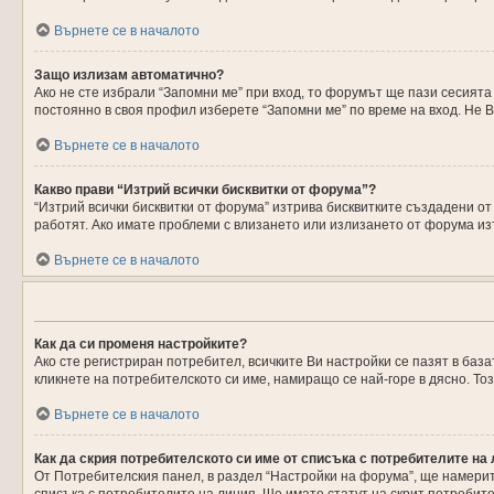
Върнете се в началото
Защо излизам автоматично?
Ако не сте избрали “Запомни ме” при вход, то форумът ще пази сесията
постоянно в своя профил изберете “Запомни ме” по време на вход. Не В
Върнете се в началото
Какво прави “Изтрий всички бисквитки от форума”?
“Изтрий всички бисквитки от форума” изтрива бисквитките създадени о
работят. Ако имате проблеми с влизането или излизането от форума из
Върнете се в началото
Как да си променя настройките?
Ако сте регистриран потребител, всичките Ви настройки се пазят в база
кликнете на потребителското си име, намиращо се най-горе в дясно. Т
Върнете се в началото
Как да скрия потребителското си име от списъка с потребителите на
От Потребителския панел, в раздел “Настройки на форума”, ще намери