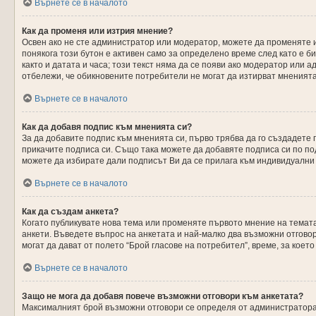
Върнете се в началото
Как да променя или изтрия мнение?
Освен ако не сте администратор или модератор, можете да променяте 
понякога този бутон е активен само за определено време след като е би
както и датата и часа; този текст няма да се появи ако модератор или
отбележи, че обикновените потребители не могат да изтирват мненията 
Върнете се в началото
Как да добавя подпис към мненията си?
За да добавите подпис към мненията си, първо трябва да го създадете
прикачите подписа си. Също така можете да добавяте подписа си по по
можете да избирате дали подписът Ви да се прилага към индивидуални
Върнете се в началото
Как да създам анкета?
Когато публикувате нова тема или променяте първото мнение на темата
анкети. Въведете въпрос на анкетата и най-малко два възможни отговор
могат да дават от полето “Брой гласове на потребител”, време, за коет
Върнете се в началото
Защо не мога да добавя повече възможни отговори към анкетата?
Максималният брой възможни отговори се определя от администратора.