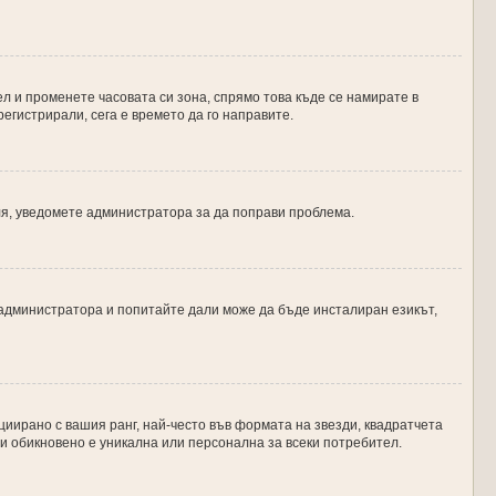
л и променете часовата си зона, спрямо това къде се намирате в
егистрирали, сега е времето да го направите.
оля, уведомете администратора за да поправи проблема.
 администратора и попитайте дали може да бъде инсталиран езикът,
циирано с вашия ранг, най-често във формата на звезди, квадратчета
 и обикновено е уникална или персонална за всеки потребител.