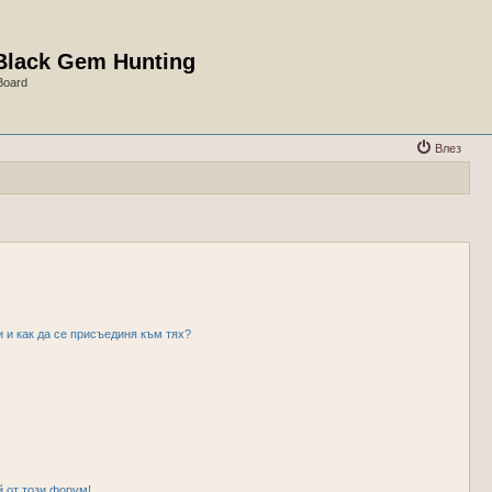
Black Gem Hunting
Board
Влез
и и как да се присъединя към тях?
 от този форум!