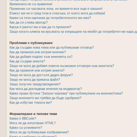
Времената не са правилни!
Промених си часовата зона, но времето все още е грешно!
Езикът ми не е сред тези в списъка, от които мога да избера!
Какви са тези картинки до потребителското ми име?
Как да си сложа аватар?
Какъв е рангът ми и как да го променя?
Защо когато кликна на връзката за изпращане на емейл до потребител ме кара д
Проблеми с публикуване
Как да създам нова тема или да публикувам отговор?
Как да променя или изтрия мнение?
Как да добавя подпис към мненията си?
Как да създам анкета?
Защо не мога да добавя повече възможни отговори към анкетата?
Как да променя или изтрия анкета?
Защо не мога да достъпя даден форум?
Защо не мога да прикача файл?
Защо получих предупреждение?
Как мога да докладвам мнения на модератор?
Какво прави бутона “Запази чернова” при публикуване на мнение/тема?
Защо мнението ми трябва да бъде одобрено?
Как да избутам темата ми?
Форматиране и типове теми
Какво е BBCode?
Мога ли да използвам HTML?
Какво са усмивките?
Мога ли да публикувам изображения?
Какво е глобално съобщение?