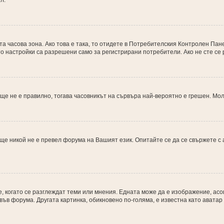
л.
 часова зона. Ако това е така, то отидете в Потребителския Контролен Пане
о настройки са разрешени само за регистрирани потребители. Ако не сте се р
 още не е правилно, тогава часовникът на сървъра най-вероятно е грешен. М
ще никой не е превел форума на Вашият език. Опитайте се да се свържете с
е, когато се разглеждат теми или мнения. Едната може да е изображение, асо
във форума. Другата картинка, обикновено по-голяма, е известна като аватар