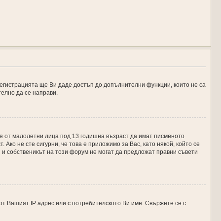
регистрацията ще Ви даде достъп до допълнителни функции, които не са
телно да се направи.
ция от малолетни лица под 13 годишна възраст да имат писменото
ко не сте сигурни, че това е приложимо за Вас, като някой, който се
ed и собственикът на този форум не могат да предложат правни съвети
т Вашият IP адрес или с потребителското Ви име. Свържете се с