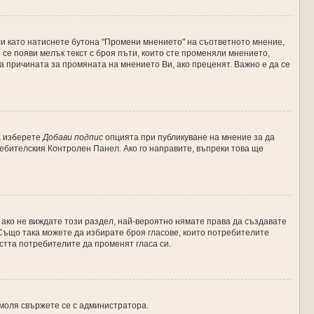
и като натиснете бутона "Промени мнението" на съответното мнение,
 се появи мелък текст с броя пъти, които сте променяли мнението,
за причината за промяната на мнението Ви, ако преценят. Важно е да се
а изберете
Добави подпис
опцията при публикуване на мнение за да
ебителския Контролен Панел. Ако го направите, въпреки това ще
 ако не виждате този раздел, най-вероятно нямате права да създавате
. Също така можете да избирате броя гласове, които потребителите
остта потребителите да променят гласа си.
 моля свържете се с администратора.