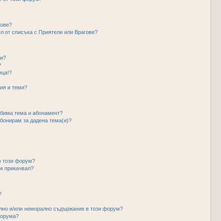
гове?
ел от списъка с Приятели или Врагове?
ми?
?
ица!?
ия и теми?
юбима тема и абонамент?
абонирам за дадена тема(и)?
в този форум?
ъм прикачвал?
?
ално и/или неморално съдържание в този форум?
форума?