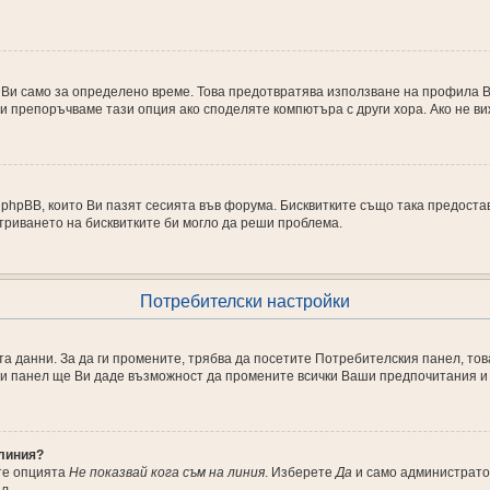
 Ви само за определено време. Това предотвратява използване на профила Ви
и препоръчваме тази опция ако споделяте компютъра с други хора. Ако не ви
т phpBB, които Ви пазят сесията във форума. Бисквитките също така предост
триването на бисквитките би могло да реши проблема.
Потребителски настройки
та данни. За да ги промените, трябва да посетите Потребителския панел, това
ози панел ще Ви даде възможност да промените всички Ваши предпочитания и
 линия?
те опцията
Не показвай кога съм на линия
. Изберете
Да
и само администрато