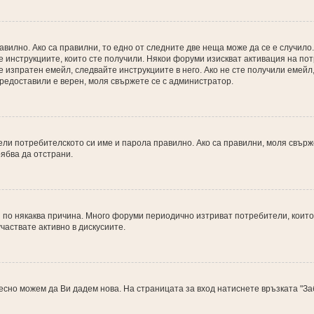
вилно. Ако са правилни, то едно от следните две неща може да се е случило.
 инструкциите, които сте получили. Някои форуми изискват активация на пот
 изпратен емейл, следвайте инструкциите в него. Ако не сте получили емейл
 предоставили е верен, моля свържете се с администратор.
ли потребителското си име и парола правилно. Ако са правилни, моля свърже
ябва да отстрани.
по някаква причина. Много форуми периодично изтриват потребители, които 
участвате активно в дискусиите.
лесно можем да Ви дадем нова. На страницата за вход натиснете връзката "З