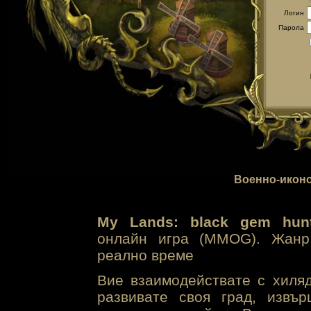
Логин
Парола
Военно-иконо
My Lands: black gem hunt
онлайн игра (MMOG). Жанр 
реално време
Вие взаимодействате с хиля
развивате своя град, извъ