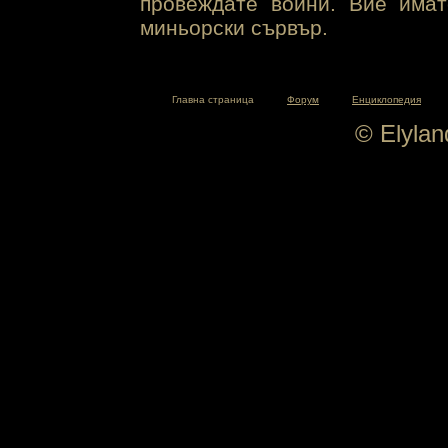
провеждате войни. Вие има
миньорски сървър.
Главна страница
Форум
Енциклопедия
© Elyla