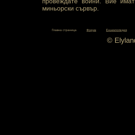
провеждате войни. Вие има
миньорски сървър.
Главна страница
Форум
Енциклопедия
© Elyla