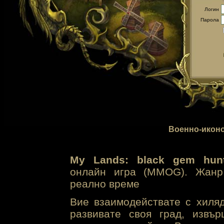
Логин
Парола
Военно-иконо
My Lands: black gem hunt
онлайн игра (MMOG). Жанр 
реално време
Вие взаимодействате с хиля
развивате своя град, извъ