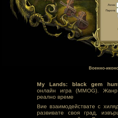
Логин
Парола
Военно-иконо
My Lands: black gem hunt
онлайн игра (MMOG). Жанр 
реално време
Вие взаимодействате с хиля
развивате своя град, извъ