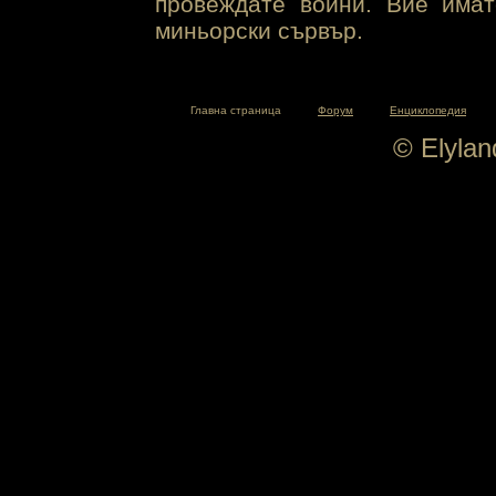
провеждате войни. Вие има
миньорски сървър.
Главна страница
Форум
Енциклопедия
© Elyla