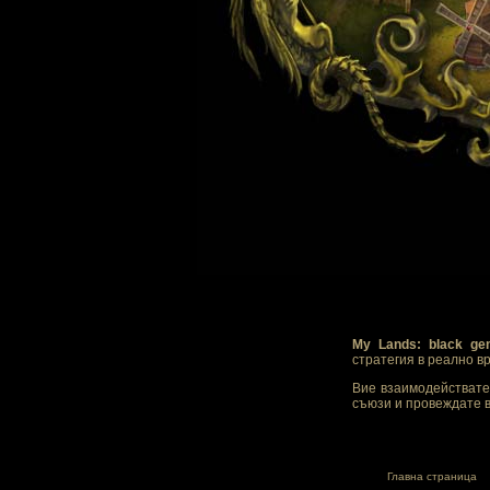
My Lands: black ge
стратегия в реално в
Вие взаимодействате 
съюзи и провеждате в
Главна страница