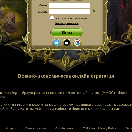
Логин
?
Парола
автоматично влизане
Регистрирай се
Влез
Военно-икономическа онлайн стратегия
m hunting
- браузърна многоползвателска онлайн игра (MMOG). Жанр - 
реме
с хиляди играчи в режим на реално време - развивате своя град, извършват
ойни. Вие имате възможност да изберете боен или миньорски сървър.
Форум
Енциклопедия
Скрийншоти
EULA and Privacy Policy
Вид