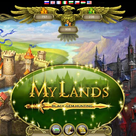
757
236
908