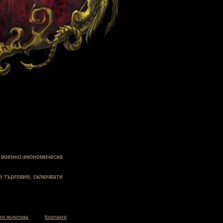
военно-икономическа
е търговия, сключвате
ео политика
Контакти