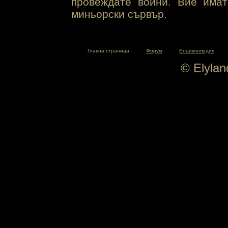
провеждате войни. Вие има
миньорски сървър.
Главна страница
Форум
Енциклопедия
© Elyla