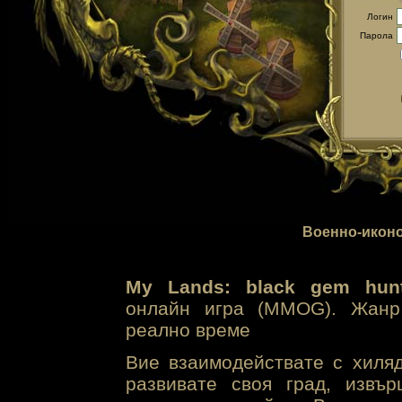
Логин
Парола
Военно-иконо
My Lands: black gem hunt
онлайн игра (MMOG). Жанр 
реално време
Вие взаимодействате с хиля
развивате своя град, извъ