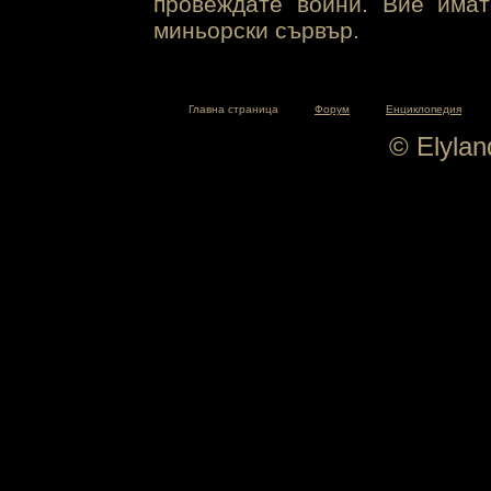
провеждате войни. Вие има
миньорски сървър.
Главна страница
Форум
Енциклопедия
© Elyla