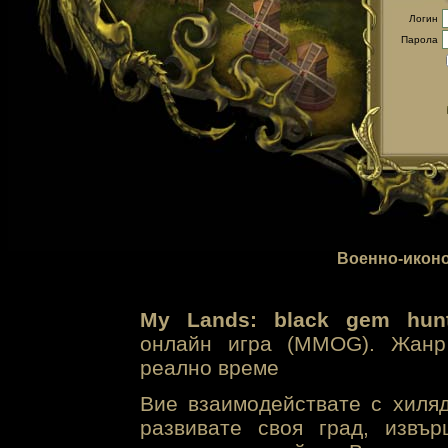
Логин
Парола
Военно-иконо
My Lands: black gem hunt
онлайн игра (MMOG). Жанр 
реално време
Вие взаимодействате с хиля
развивате своя град, извъ