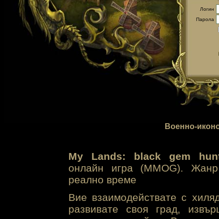
Логин
Парола
Военно-иконо
My Lands: black gem hunt
онлайн игра (MMOG). Жанр 
реално време
Вие взаимодействате с хиля
развивате своя град, извъ