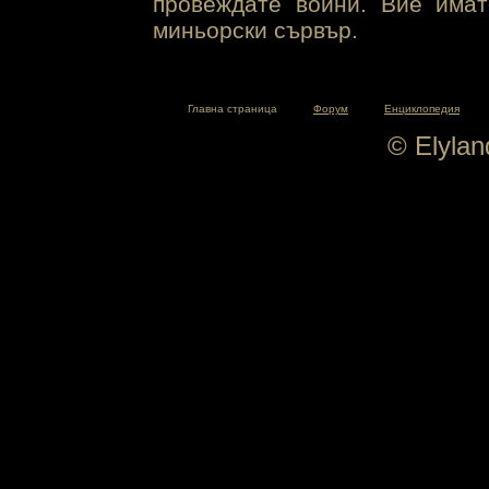
провеждате войни. Вие има
миньорски сървър.
Главна страница
Форум
Енциклопедия
© Elyla