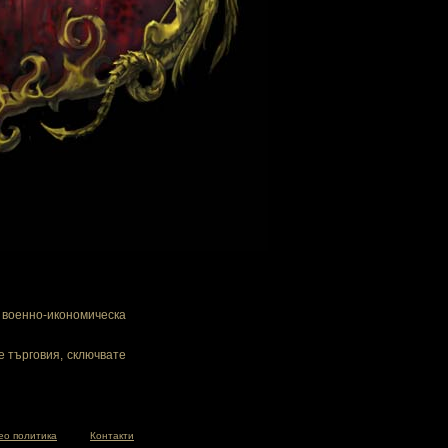
военно-икономическа
е търговия, сключвате
ео политика
Контакти