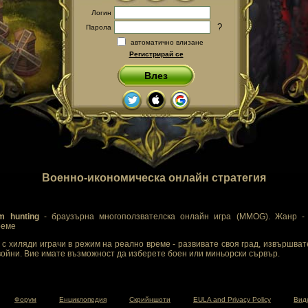
Логин
?
Парола
автоматично влизане
Регистрирай се
Влез
Военно-икономическа онлайн стратегия
m hunting
- браузърна многоползвателска онлайн игра (MMOG). Жанр - 
реме
с хиляди играчи в режим на реално време - развивате своя град, извършват
ойни. Вие имате възможност да изберете боен или миньорски сървър.
Форум
Енциклопедия
Скрийншоти
EULA and Privacy Policy
Вид