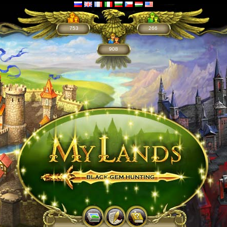
753
266
908