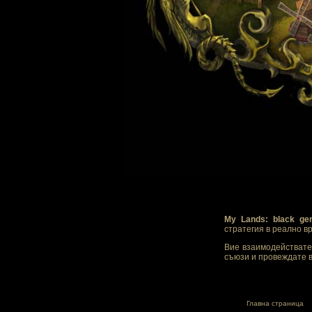
My Lands: black ge
стратегия в реално в
Вие взаимодействате 
съюзи и провеждате в
Главна страница