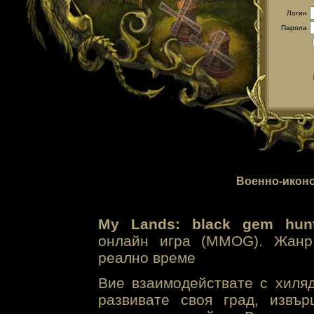
Логин
Парола
Военно-иконо
My Lands: black gem hunt
онлайн игра (MMOG). Жанр 
реално време
Вие взаимодействате с хиля
развивате своя град, извъ