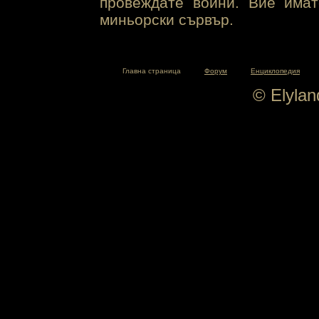
провеждате войни. Вие има
миньорски сървър.
Главна страница
Форум
Енциклопедия
© Elyla