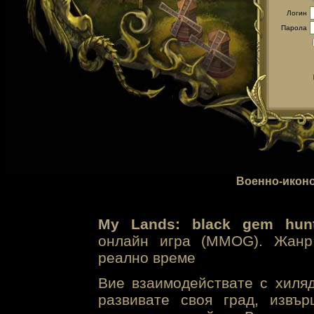
Логин
Парола
Военно-иконо
My Lands: black gem hunt
онлайн игра (MMOG). Жанр 
реално време
Вие взаимодействате с хиля
развивате своя град, извъ