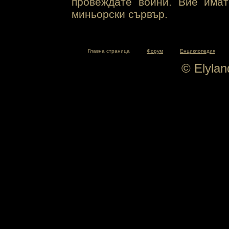
провеждате войни. Вие има
миньорски сървър.
Главна страница
Форум
Енциклопедия
© Elyla