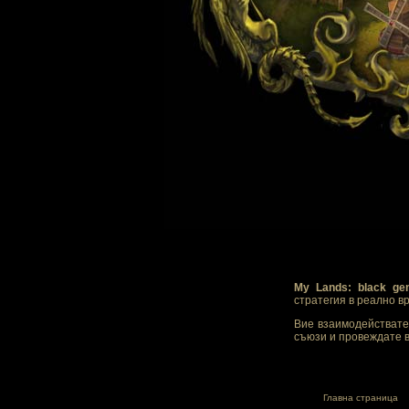
My Lands: black ge
стратегия в реално в
Вие взаимодействате 
съюзи и провеждате в
Главна страница