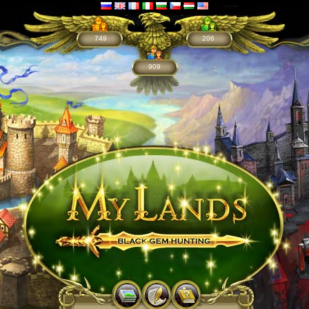
749
206
909