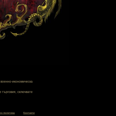
военно-икономическа
е търговия, сключвате
ео политика
Контакти