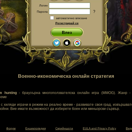
Логин
?
Парола
автоматично влизане
Регистрирай се
Влез
Военно-икономическа онлайн стратегия
m hunting
- браузърна многоползвателска онлайн игра (MMOG). Жанр - 
реме
с хиляди играчи в режим на реално време - развивате своя град, извършват
ойни. Вие имате възможност да изберете боен или миньорски сървър.
Форум
Енциклопедия
Скрийншоти
EULA and Privacy Policy
Вид