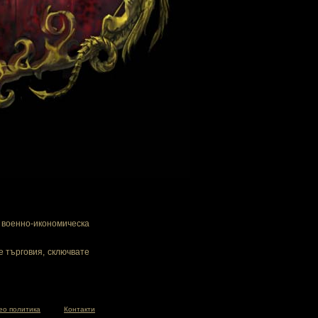
военно-икономическа
е търговия, сключвате
ео политика
Контакти