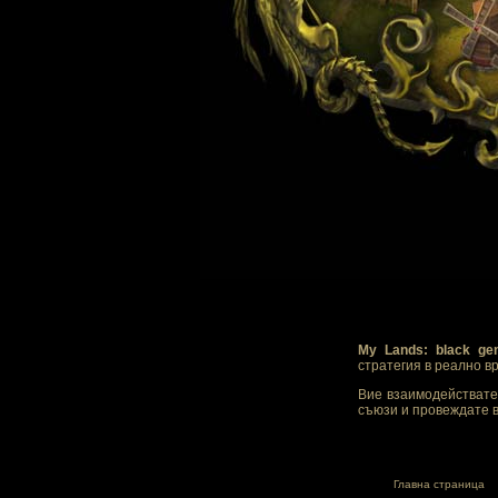
My Lands: black ge
стратегия в реално в
Вие взаимодействате 
съюзи и провеждате в
Главна страница