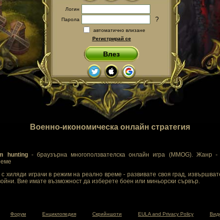
Логин
?
Парола
автоматично влизане
Регистрирай се
Влез
Военно-икономическа онлайн стратегия
m hunting
- браузърна многоползвателска онлайн игра (MMOG). Жанр - 
реме
с хиляди играчи в режим на реално време - развивате своя град, извършват
ойни. Вие имате възможност да изберете боен или миньорски сървър.
Форум
Енциклопедия
Скрийншоти
EULA and Privacy Policy
Вид