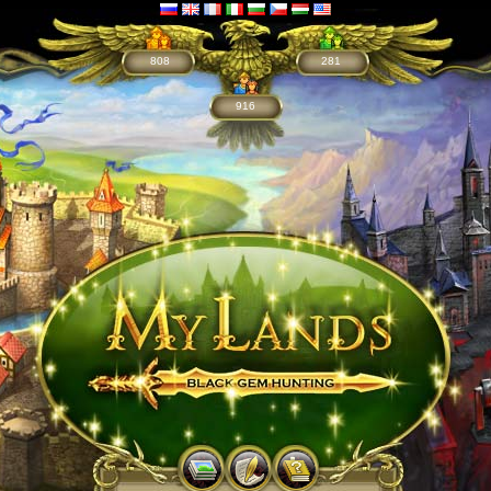
808
281
916