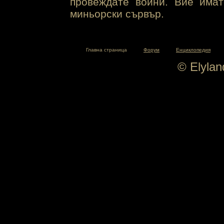
провеждате войни. Вие има
миньорски сървър.
Главна страница
Форум
Енциклопедия
© Elyla