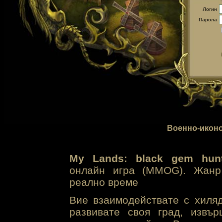
Логин
Парола
Военно-иконо
My Lands: black gem hunt
онлайн игра (MMOG). Жанр 
реално време
Вие взаимодействате с хиля
развивате своя град, извъ