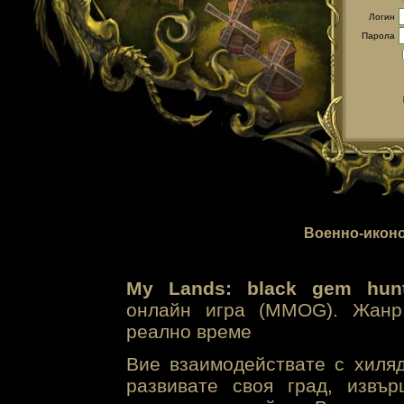
Логин
Парола
Военно-иконо
My Lands: black gem hunt
онлайн игра (MMOG). Жанр 
реално време
Вие взаимодействате с хиля
развивате своя град, извъ