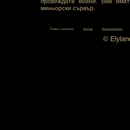
провеждате войни. Вие има
миньорски сървър.
Главна страница
Форум
Енциклопедия
© Elyla