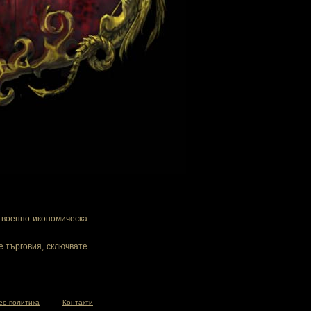
военно-икономическа
е търговия, сключвате
ео политика
Контакти