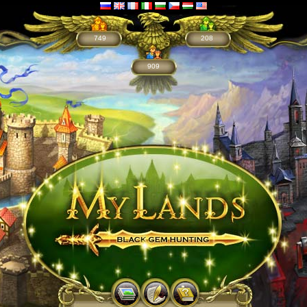
749
208
909