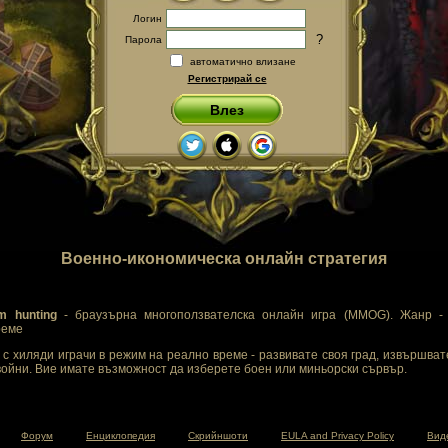
Логин
?
Парола
автоматично влизане
Регистрирай се
Влез
Военно-икономическа онлайн стратегия
m hunting
- браузърна многоползвателска онлайн игра (MMOG). Жанр - 
реме
с хиляди играчи в режим на реално време - развивате своя град, извършват
ойни. Вие имате възможност да изберете боен или миньорски сървър.
Форум
Енциклопедия
Скрийншоти
EULA and Privacy Policy
Вид