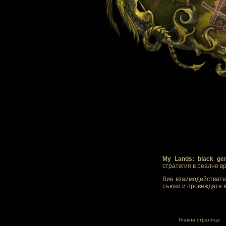
My Lands: black ge
стратегия в реално в
Вие взаимодействате 
съюзи и провеждате в
Главна страница